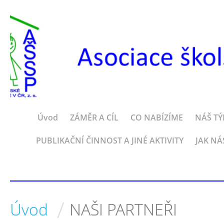
Úvod
ZÁMĚR A CÍL
CO NABÍZÍME
NÁŠ T
PUBLIKAČNÍ ČINNOST A JINÉ AKTIVITY
JAK NÁ
/
Úvod
NAŠI PARTNEŘI